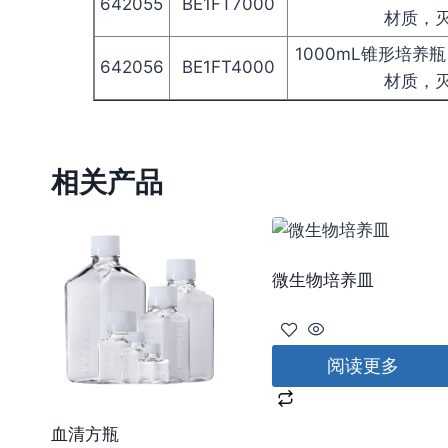
642055
BE1FT7000
材质，
1000mL锥形培养
642056
BE1FT4000
材质，
相关产品
微生物培养皿
阅读更多
血清方瓶