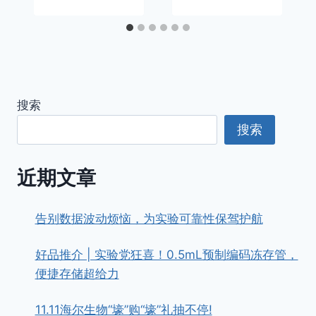
搜索
搜索
近期文章
告别数据波动烦恼，为实验可靠性保驾护航
好品推介 | 实验党狂喜！0.5mL预制编码冻存管，
便捷存储超给力
11.11海尔生物“壕”购“壕”礼抽不停!